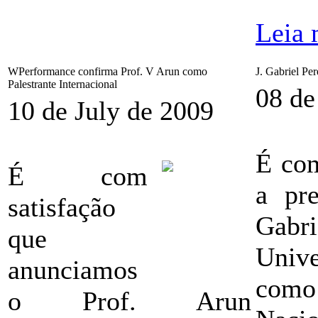
Leia 
WPerformance confirma Prof. V Arun como
J. Gabriel Pe
Palestrante Internacional
08 de
10 de July de 2009
É com
É com
a pr
satisfação
Gabr
que
Univ
anunciamos
como
o Prof. Arun