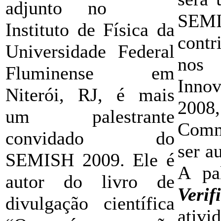
adjunto no
SEMIS
Instituto de Física da
contr
Universidade Federal
nos
Fluminense em
Inno
Niterói, RJ, é mais
200
um palestrante
Commu
convidado do
ser a
SEMISH 2009. Ele é
A pa
autor do livro de
Veri
divulgação científica
ativ