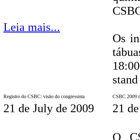
CSBC
Leia mais...
Os in
tábua
18:00
stand
Registro do CSBC: visão do congressista
CSBC 2009 na
21 de July de 2009
21 de
O CS