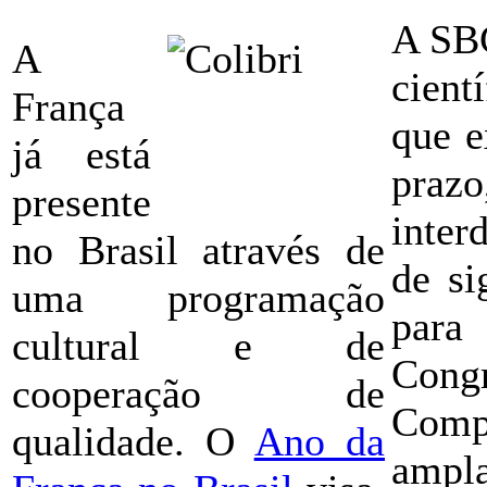
A SBC
A
cient
França
que e
já está
pra
presente
inter
no Brasil através de
de si
uma programação
para
cultural e de
Cong
cooperação de
Compu
qualidade. O
Ano da
ampl