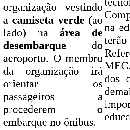
tecn
organização vestindo
Compu
a
camiseta verde
(ao
na ed
lado) na
área de
terã
desembarque
do
Refer
aeroporto. O membro
MEC.
da organização irá
dos 
orientar os
dema
passageiros a
impo
procederem o
educa
embarque no ônibus.