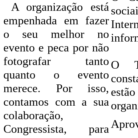
A organização está
soci
empenhada em fazer
Inte
o seu melhor no
infor
evento e peca por não
fotografar tanto
O T
quanto o evento
const
merece. Por isso,
estã
contamos com a sua
organ
colaboração,
Aprov
Congressista, para