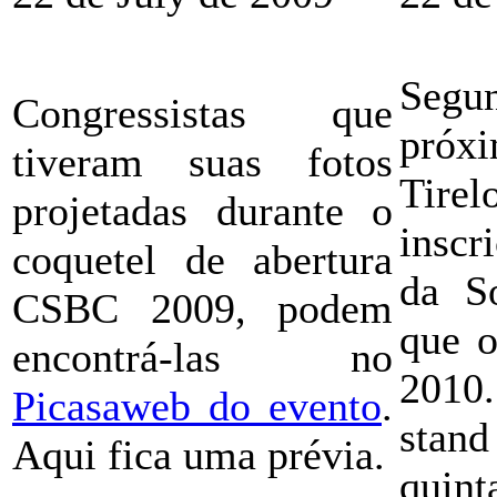
Segun
Congressistas que
próx
tiveram suas fotos
Tire
projetadas durante o
inscr
coquetel de abertura
da S
CSBC 2009, podem
que 
encontrá-las no
2010.
Picasaweb do evento
.
stan
Aqui fica uma prévia.
quint