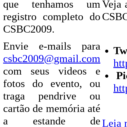
que tenhamos um
Veja 
registro completo do
CSBC 
CSBC2009.
Envie e-mails para
Tw
csbc2009@gmail.com
htt
com seus videos e
Pi
fotos do evento, ou
ht
traga pendrive ou
cartão de memória até
a estande de
Leia 