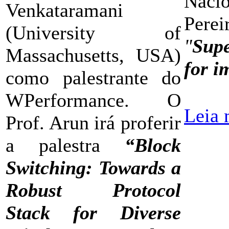
Nacio
Venkataramani
Pere
(University of
"
Supe
Massachusetts, USA)
for i
como palestrante do
WPerformance. O
Leia 
Prof. Arun irá proferir
a palestra
“Block
Switching: Towards a
Robust Protocol
Stack for Diverse