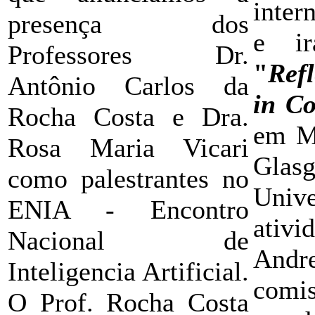
inter
presença dos
e ir
Professores Dr.
"
Ref
Antônio Carlos da
in C
Rocha Costa e Dra.
em Ma
Rosa Maria Vicari
Glas
como palestrantes no
Unive
ENIA - Encontro
ativi
Nacional de
Andr
Inteligencia Artificial.
comi
O Prof. Rocha Costa