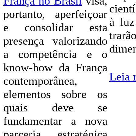
França no Brasil
visa,
cient
portanto, aperfeiçoar
à luz
e consolidar esta
trarã
presença valorizando
dimen
a competência e o
know-how da França
Leia 
contemporânea,
elementos sobre os
quais deve se
fundamentar a nova
parceria estratégica