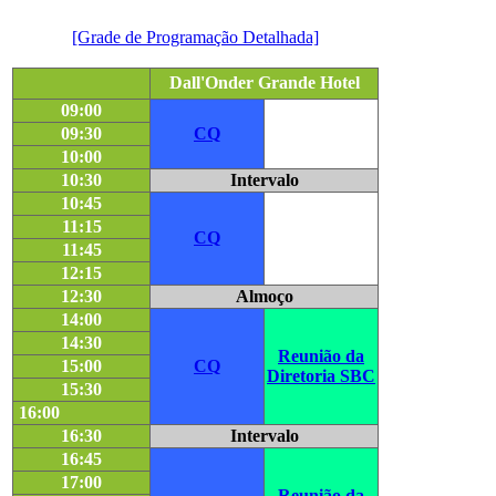
[Grade de Programação Detalhada]
Dall'Onder Grande Hotel
09:00
09:30
CQ
10:00
10:30
Intervalo
10:45
11:15
CQ
11:45
12:15
12:30
Almoço
14:00
14:30
Reunião da
15:00
CQ
Diretoria SBC
15:30
16:00
16:30
Intervalo
16:45
17:00
Reunião da