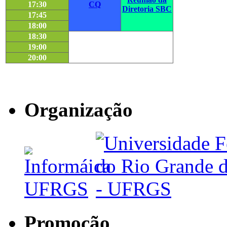
17:30
CQ
Diretoria SBC
17:45
18:00
18:30
19:00
20:00
Organização
Promoção