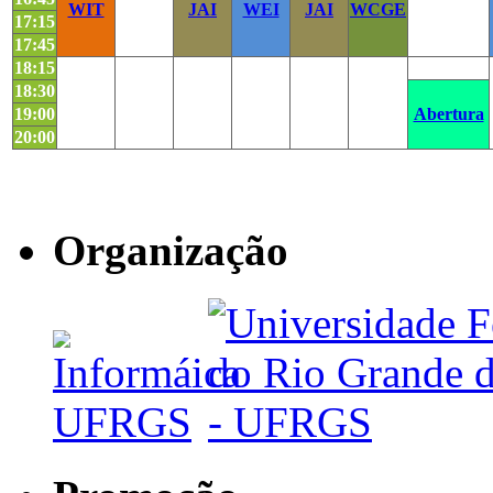
WIT
JAI
WEI
JAI
WCGE
17:15
17:45
18:15
18:30
19:00
Abertura
20:00
Organização