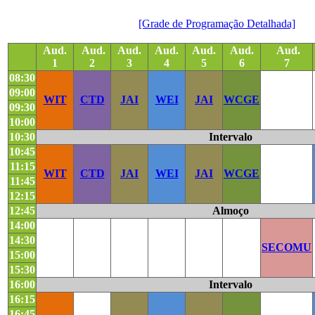
[Grade de Programação Detalhada]
Aud.
Aud.
Aud.
Aud.
Aud.
Aud.
Aud.
1
2
3
4
5
6
7
08:30
09:00
WIT
CTD
JAI
WEI
JAI
WCGE
09:30
10:00
10:30
Intervalo
10:45
11:15
WIT
CTD
JAI
WEI
JAI
WCGE
11:45
12:15
12:45
Almoço
14:00
14:30
SECOMU
15:00
15:30
16:00
Intervalo
16:15
16:45