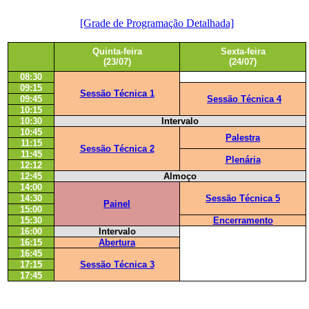
[Grade de Programação Detalhada]
Quinta-feira
Sexta-feira
(23/07)
(24/07)
08:30
09:15
Sessão Técnica 1
09:45
Sessão Técnica 4
10:15
10:30
Intervalo
10:45
Palestra
11:15
Sessão Técnica 2
11:45
Plenária
12:12
12:45
Almoço
14:00
14:30
Sessão Técnica 5
Painel
15:00
15:30
Encerramento
16:00
Intervalo
16:15
Abertura
16:45
17:15
Sessão Técnica 3
17:45