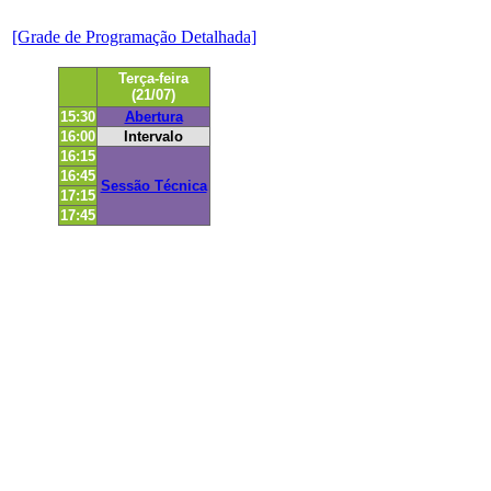
[Grade de Programação Detalhada]
Terça-feira
(21/07)
15:30
Abertura
16:00
Intervalo
16:15
16:45
Sessão Técnica
17:15
17:45