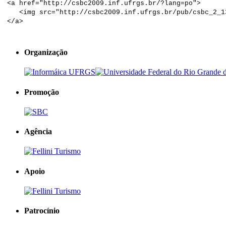
<a href="http://csbc2009.inf.ufrgs.br/?lang=po
">
<img src="http://csbc2009.inf.ufrgs.br/pub/csbc_2_1
</a>
Organização
Promoção
Agência
Apoio
Patrocínio