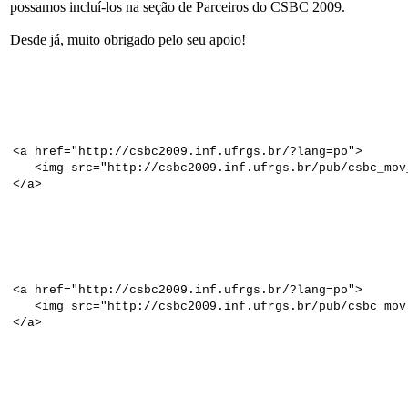
possamos incluí-los na seção de Parceiros do CSBC 2009.
Desde já, muito obrigado pelo seu apoio!
<a href="http://csbc2009.inf.ufrgs.br/?lang=po">
<img src="http://csbc2009.inf.ufrgs.br/pub/csbc_mov
</a>
<a href="http://csbc2009.inf.ufrgs.br/?lang=po
">
<img src="http://csbc2009.inf.ufrgs.br/pub/csbc_mov
</a>